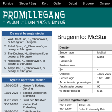
Forside
Steder / Søg
Kort
Galleri
Debat
Brugere
Om promi
De mest besøgte steder
Brugerinfo: McStui
1
Wall Street Pub
, Kï¿½benhavn K,
er besøgt af 10 brugere
2
Pub & Sport
, Kï¿½benhavn V, er
Detaljer
besøgt af 9 brugere
Brugernavn
:
McStui
3
The Dubliner
, Kï¿½benhavn K, er
besøgt af 9 brugere
Køn
:
Mand
4
Hongkong
, Kï¿½benhavn K, er
Fødselsår
:
besøgt af 9 brugere
Postnummer
:
5
Andys Bar
, Kï¿½benhavn K, er
By
:
-
besøgt af 9 brugere
Oprettet
:
15/10-2010
Senste login
:
14/11-2011
Nyeste oprettede steder
Accepterede opdateringer
:
0
17/01-2025
:
Hansen's Bodega
,
Antal steder besøgt
:
90
Gørding
% steder besøgt
:
5,16
17/01-2025
:
Bodega Vognporten
,
Bramming
30/12-2020
:
SlukEfter
, Næstved
Seneste registreringer
30/12-2020
:
Kasket Karl
,
28/11-2011
:
Café Hoe
Rudkøbing
28/11-2011
:
John F. Kennedy Pub
31/07-2020
:
Café Strandlyst
,