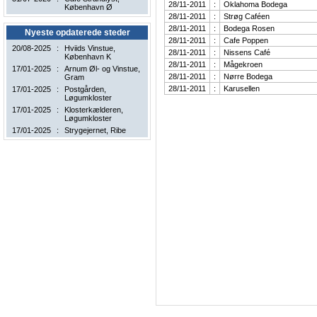
28/11-2011
:
Oklahoma Bodega
København Ø
28/11-2011
:
Strøg Caféen
28/11-2011
:
Bodega Rosen
Nyeste opdaterede steder
28/11-2011
:
Cafe Poppen
20/08-2025
:
Hviids Vinstue
,
28/11-2011
:
Nissens Café
København K
28/11-2011
:
Mågekroen
17/01-2025
:
Arnum Øl- og Vinstue
,
28/11-2011
:
Nørre Bodega
Gram
28/11-2011
:
Karusellen
17/01-2025
:
Postgården
,
Løgumkloster
17/01-2025
:
Klosterkælderen
,
Løgumkloster
17/01-2025
:
Strygejernet
, Ribe