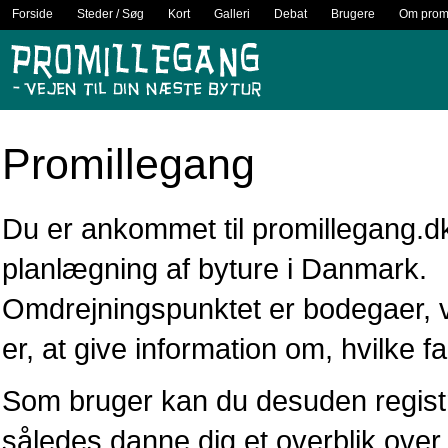
Forside
Steder / Søg
Kort
Galleri
Debat
Brugere
Om promi
Promillegang
Du er ankommet til promillegang.dk 
planlægning af byture i Danmark.
Omdrejningspunktet er bodegaer, 
er, at give information om, hvilke f
Som bruger kan du desuden registr
således danne dig et overblik over,