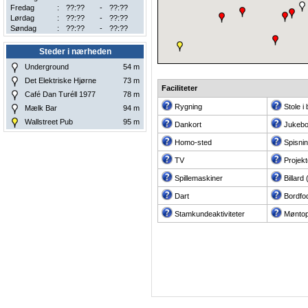
Fredag
:
??:??
-
??:??
Lørdag
:
??:??
-
??:??
Søndag
:
??:??
-
??:??
Steder i nærheden
Underground
54
m
Det Elektriske Hjørne
73
m
Faciliteter
Café Dan Turéll 1977
78
m
Rygning
Stole i
Mælk Bar
94
m
Wallstreet Pub
95
m
Dankort
Jukeb
Homo-sted
Spisni
TV
Projekt
Spillemaskiner
Billard
Dart
Bordfo
Stamkundeaktiviteter
Møntop