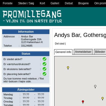
Forside
Steder / Søg
Kort
Galleri
Debat
Brugere
Om promi
Information
Andys Bar, Gothers
Addresse
:
Andys Bar
Gothersgade 33A
1123 København K
Del sted
|
Telefon
:
33124685
Anmeldelser
Billeder 
Generel info
Status
Er stedet aktivt?
:
Er værtshus/druksted?
:
Er eksistens bekræftet?
:
Er placering bekræftet?
:
Du kan komme med rettelser, i 'Ret
info'-boksen i højre side.
Åbningstider
Mandag
:
??:??
-
??:??
Tirsdag
:
??:??
-
??:??
Onsdag
:
??:??
-
??:??
Torsdag
:
??:??
-
??:??