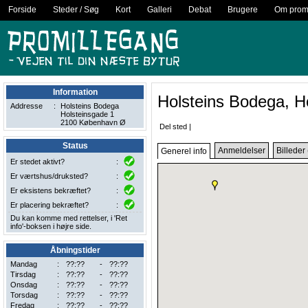
Forside
Steder / Søg
Kort
Galleri
Debat
Brugere
Om promi
Information
Holsteins Bodega, H
Addresse
:
Holsteins Bodega
Holsteinsgade 1
2100 København Ø
Del sted
|
Status
Anmeldelser
Billeder 
Generel info
Er stedet aktivt?
:
Er værtshus/druksted?
:
Er eksistens bekræftet?
:
Er placering bekræftet?
:
Du kan komme med rettelser, i 'Ret
info'-boksen i højre side.
Åbningstider
Mandag
:
??:??
-
??:??
Tirsdag
:
??:??
-
??:??
Onsdag
:
??:??
-
??:??
Torsdag
:
??:??
-
??:??
Fredag
:
??:??
-
??:??