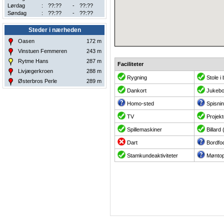
Lørdag
:
??:??
-
??:??
Søndag
:
??:??
-
??:??
Steder i nærheden
Oasen
172
m
Vinstuen Femmeren
243
m
Rytme Hans
287
m
Faciliteter
Livjægerkroen
288
m
Rygning
Stole i
Østerbros Perle
289
m
Dankort
Jukeb
Homo-sted
Spisni
TV
Projekt
Spillemaskiner
Billard
Dart
Bordfo
Stamkundeaktiviteter
Møntop