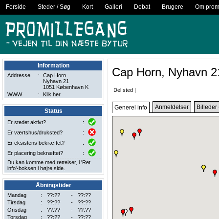
Forside
Steder / Søg
Kort
Galleri
Debat
Brugere
Om promi
Information
Cap Horn, Nyhavn 2
Addresse
:
Cap Horn
Nyhavn 21
1051 København K
Del sted
|
WWW
:
Klik her
Anmeldelser
Billeder 
Generel info
Status
Er stedet aktivt?
:
Er værtshus/druksted?
:
Er eksistens bekræftet?
:
Er placering bekræftet?
:
Du kan komme med rettelser, i 'Ret
info'-boksen i højre side.
Åbningstider
Mandag
:
??:??
-
??:??
Tirsdag
:
??:??
-
??:??
Onsdag
:
??:??
-
??:??
Torsdag
:
??:??
-
??:??