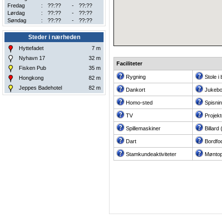
Fredag
:
??:??
-
??:??
Lørdag
:
??:??
-
??:??
Søndag
:
??:??
-
??:??
Steder i nærheden
Hyttefadet
7
m
Nyhavn 17
32
m
Faciliteter
Fisken Pub
35
m
Rygning
Stole i
Hongkong
82
m
Jeppes Badehotel
82
m
Dankort
Jukeb
Homo-sted
Spisni
TV
Projekt
Spillemaskiner
Billard
Dart
Bordfo
Stamkundeaktiviteter
Møntop