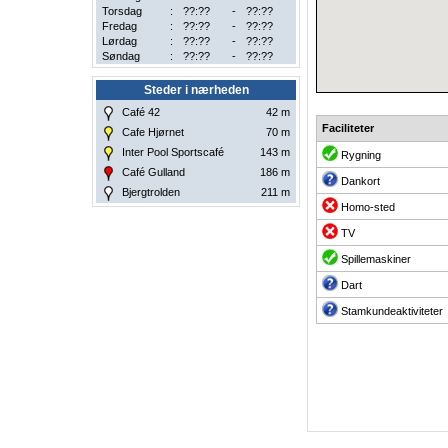
Torsdag
:
??:??
-
??:??
Fredag
:
??:??
-
??:??
Lørdag
:
??:??
-
??:??
Søndag
:
??:??
-
??:??
Steder i nærheden
Café 42
42
m
Faciliteter
Cafe Hjørnet
70
m
Inter Pool Sportscafé
143
m
Rygning
Café Gulland
186
m
Dankort
Bjergtrolden
211
m
Homo-sted
TV
Spillemaskiner
Dart
Stamkundeaktiviteter