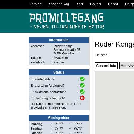
Forside
Steder / Søg
Kort
Galleri
Debat
Brug
Information
Ruder Konge
Addresse
:
Ruder Konge
Skomagergade 25
4000 Roskilde
Del sted
|
Telefon
:
46360415
Facebook
:
Klik her
Anmelde
Generel info
Status
Er stedet aktivt?
:
Er værtshus/druksted?
:
Er eksistens bekræftet?
:
Er placering bekræftet?
:
Du kan komme med rettelser, i 'Ret
info'-boksen i højre side.
Åbningstider
Mandag
:
??:??
-
??:??
Tirsdag
:
??:??
-
??:??
Onsdag
:
??:??
-
??:??