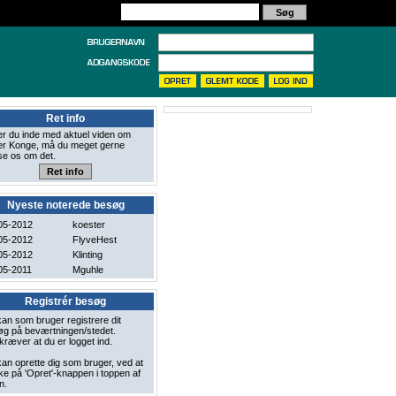
Ret info
er du inde med aktuel viden om
r Konge, må du meget gerne
se os om det.
Nyeste noterede besøg
05-2012
koester
05-2012
FlyveHest
05-2012
Klinting
05-2011
Mguhle
Registrér besøg
an som bruger registrere dit
g på beværtningen/stedet.
kræver at du er logget ind.
an oprette dig som bruger, ved at
ke på 'Opret'-knappen i toppen af
n.