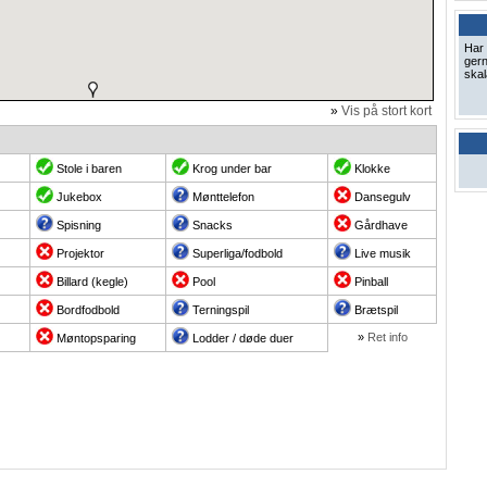
Har 
gern
skal
»
Vis på stort kort
Stole i baren
Krog under bar
Klokke
Jukebox
Mønttelefon
Dansegulv
Spisning
Snacks
Gårdhave
Projektor
Superliga/fodbold
Live musik
Billard (kegle)
Pool
Pinball
Bordfodbold
Terningspil
Brætspil
»
Ret info
Møntopsparing
Lodder / døde duer