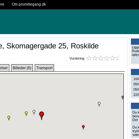
ere
Om promillegang.dk
, Skomagergade 25, Roskilde
Ligg
Rude
oply
Vurdering:
lser
Billeder (6)
Transport
16/
05/
05/
22/
Du k
besø
Det 
Du k
tryk
side